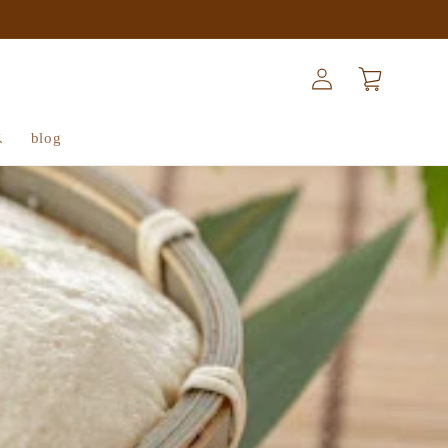
ロ
カ
グ
ー
イ
ト
ン
ス
blog