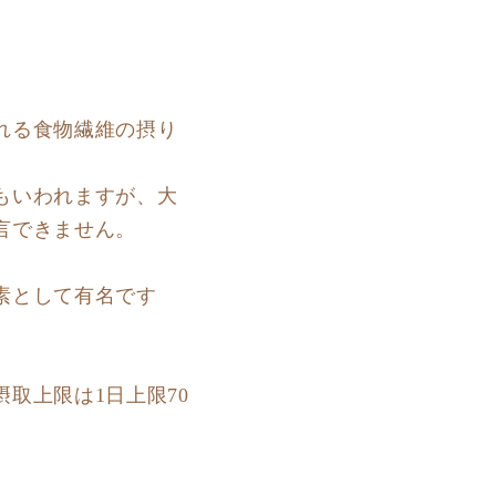
れる食物繊維の摂り
もいわれますが、大
言できません。
素として有名です
取上限は1日上限70