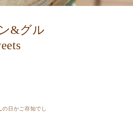
ン&グル
ets
んの日かご存知でし