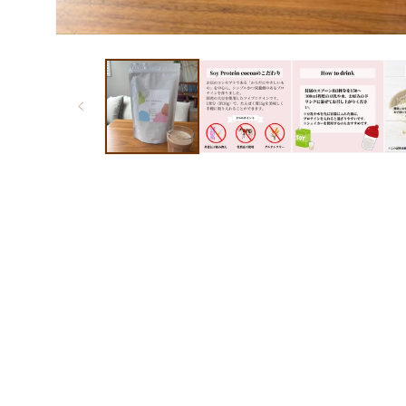
モ
ー
ダ
ル
で
メ
デ
ィ
ア
(1)
を
開
く