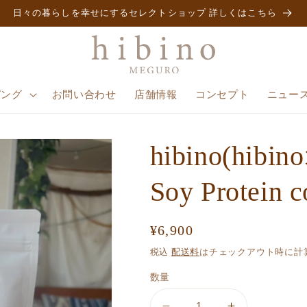
日々の暮らしを幸せにするセレクトショップ 詳しくはこちら
ピング
お問い合わせ
店舗情報
コンセプト
ニュー
hibino(hi
Soy Protein 
通
¥6,900
常
税込
配送料
はチェックアウト時に計
価
数量
格