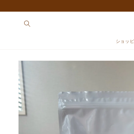
コンテ
ンツに
進む
ショッ
商品情
報にス
キップ