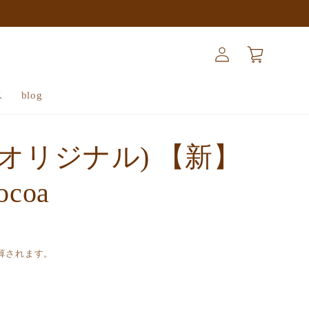
ロ
カ
グ
ー
イ
ト
ン
ス
blog
binoオリジナル) 【新】
cocoa
算されます。