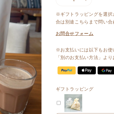
hibino(hibino
hibino(hibino
オ
オ
※ギフトラッピングを選択
リ
リ
合は別途こちらまで問い合
ジ
ジ
ナ
ナ
お問合せフォーム
ル)
ル)
【新】
【新】
Soy
Soy
※お支払いには以下もお使
Protein
Protein
「別のお支払い方法」より
cocoa
cocoa
の
の
数
数
量
量
を
を
ギフトラッピング
減
増
ら
や
す
す